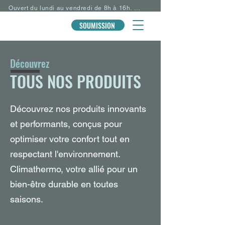
Ouvert du lundi au vendredi de 8h à 16h. 

TEL Sherbrooke: 1-819-575-8305

TEL Granby: 1-450-574-8397

SOUMISSION
RBQ #5796-3183-01
Découvrez
TOUS NOS PRODUITS
Découvrez nos produits innovants
et performants, conçus pour
optimiser votre confort tout en
respectant l'environnement.
Climathermo, votre allié pour un
bien-être durable en toutes
saisons.